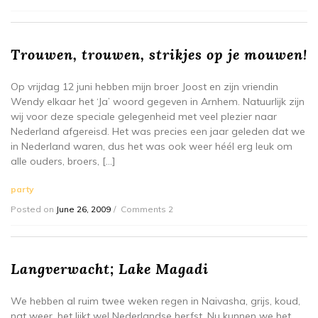
Trouwen, trouwen, strikjes op je mouwen!
Op vrijdag 12 juni hebben mijn broer Joost en zijn vriendin
Wendy elkaar het ‘Ja’ woord gegeven in Arnhem. Natuurlijk zijn
wij voor deze speciale gelegenheid met veel plezier naar
Nederland afgereisd. Het was precies een jaar geleden dat we
in Nederland waren, dus het was ook weer héél erg leuk om
alle ouders, broers, […]
party
Posted on
June 26, 2009
Comments 2
Langverwacht; Lake Magadi
We hebben al ruim twee weken regen in Naivasha, grijs, koud,
nat weer, het lijkt wel Nederlandse herfst. Nu kunnen we het