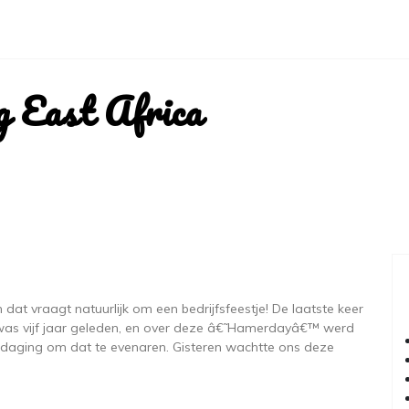
g East Africa
 dat vraagt natuurlijk om een bedrijfsfeestje! De laatste keer
d was vijf jaar geleden, en over deze â€˜Hamerdayâ€™ werd
itdaging om dat te evenaren. Gisteren wachtte ons deze